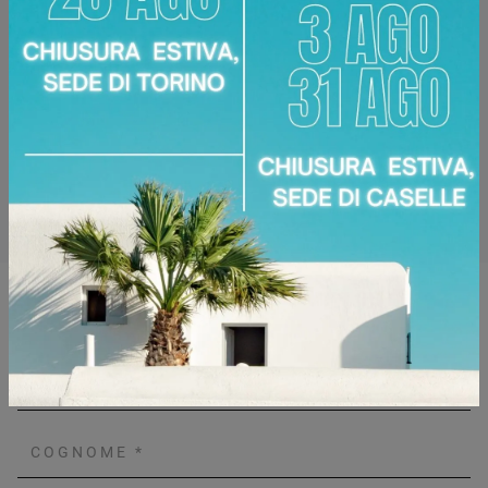
Tubo appendiabiti, cassettiera
Caratteristiche
interna con maniglia Luna,
interne:
portacamicie con cassetti in cuoio,
luce Led verticale
Disponibile presso:
Area Arredamenti
Corso Racconigi, 134
,
Torino
Zone servite:
Torino Torinese, Chieri, Chivasso,
Ciriè, Collegno, Moncalieri, Settimo Torinese...
Richiedi Maggiori Informazioni