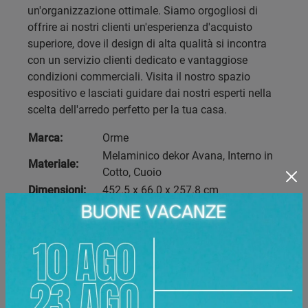
un'organizzazione ottimale. Siamo orgogliosi di
offrire ai nostri clienti un'esperienza d'acquisto
superiore, dove il design di alta qualità si incontra
con un servizio clienti dedicato e vantaggiose
condizioni commerciali. Visita il nostro spazio
espositivo e lasciati guidare dai nostri esperti nella
scelta dell'arredo perfetto per la tua casa.
Marca:
Orme
Melaminico dekor Avana, Interno in
Materiale:
Cotto, Cuoio
Dimensioni:
452.5 x 66.0 x 257.8 cm
Materici, Dekor, Dekor Rigato, Dekor
Plus, Melaminici neutri, Marmi,
Laccati metallizzati, Laccati
Finiture
metallizzati spazzolati, Cuoio, Vetri
disponibili:
serigrafati, Specchi, Vetri, Interni
armadio, Laccati opachi e lucidi,
Opaco Plus