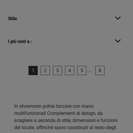
Stile
I più visti a :
1
2
3
4
5
....
8
In showroom potrai toccare con mano
multifunzionali Complementi di design, da
scegliere a seconda di stile, dimensioni e funzioni
del locale, affinchè siano coordinati al resto degli