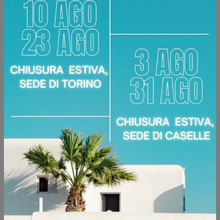
Armadi ante a soffietto
I nostri consulenti ti affiancheranno durante
l'acquisto di varie configurazioni di Armadi, in
diversi materiali di prima scelta e in finiture di
tendenza. L'obiettivo che ci prefiggiamo è quello
di dare vita a composizioni innovative e modulari
che siano in grado di trovare una soluzione per i
problemi di spazio e creare un ricercato effetto
visivo. In negozio protrai selezionare innumerevoli
soluzioni arredative con
Armadi
con
ante a
soffietto
, sia estremamente compatte che
realizzabili su misura. Contestualizzabili in locali
di varie dimensioni, i mobili che ti presentiamo
arredano la tua casa con praticità, senza mai
tralasciare i gusti personali.