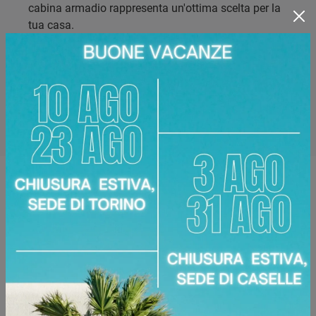
cabina armadio rappresenta un'ottima scelta per la
tua casa.
Marca:
Nardi Interni
Disponibile presso:
Area Arredamenti
Corso Racconigi, 134
,
Torino
Zone servite:
Torino Torinese, Chieri, Chivasso,
Ciriè, Collegno, Moncalieri, Settimo Torinese...
Richiedi Maggiori Informazioni