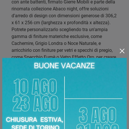
con ante battenti, firmato Gierre Mobili e parte della
rinomata collezione Abaco night, offre soluzioni
d'arredo di design con dimensioni generose di 306,2
x 61 x 256 cm (larghezza x profondità x altezza).
Potrete personalizzarlo scegliendo tra un'ampia
gamma di finiture materiche esclusive, come
Cachemire, Grigio Londra o Noce Naturale, e
arricchirlo con finiture per vetri e specchi di pregio,
come Specchio Fumè o Vetro Effetto Oro, per creare
un ambiente unico e raffinato. La nostra pluriennale
esperienza nel settore arredamento è al servizio di
chi cerca qualità e design a Torino e nelle aree
limitrofe, garantendo un'assistenza completa per
ogni esigenza.
Marca:
Gierre Mobili
Dimensioni:
306.2 x 61 x 256 cm
Disponibile presso:
Area Arredamenti
Corso Racconigi, 134
,
Torino