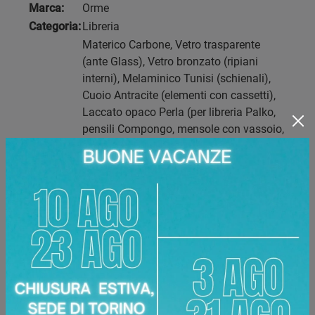
Marca:
Orme
Categoria:
Libreria
Materico Carbone, Vetro trasparente
(ante Glass), Vetro bronzato (ripiani
interni), Melaminico Tunisi (schienali),
Cuoio Antracite (elementi con cassetti),
Laccato opaco Perla (per libreria Palko,
pensili Compongo, mensole con vassoio,
tavolini Gelso), Vetro serigrafato
Materiale:
Calacatta Gold (top), Melaminico
materico, Melaminico neutro,
Melaminico dekor, Melaminico cemento,
Melaminico marmi, Laccati metallici,
Laccati metallici spazzolati, Cuoio, Vetri
serigrafati, Frontali Line, Ante in vetro,
Laccati opachi e lucidi, Specchi
Disponibile presso:
Area Arredamenti
Corso Racconigi, 134
,
Torino