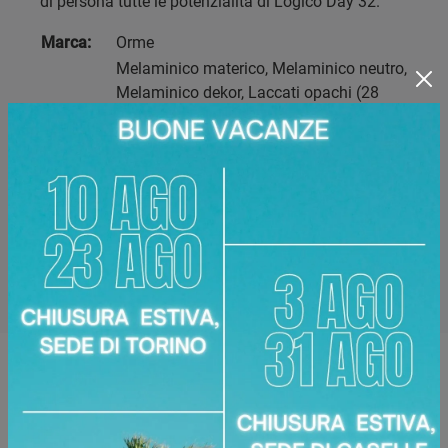
di persona tutte le potenzialità di Logico Day 32.
Marca:
Orme
Melaminico materico, Melaminico neutro,
Melaminico dekor, Laccati opachi (28
finiture), Vetro Fumé Canneté
Materiale:
Trasparente, Vetro Bronzato, Noce,
Bianco, Pietra, Siena, Ghisa, Ecrù,
Antracite
Disponibile presso:
Area Arredamenti
Corso Racconigi, 134
,
Torino
Zone servite:
Torino Torinese, Chieri, Chivasso,
Ciriè, Collegno, Moncalieri, Settimo Torinese...
Richiedi Maggiori Informazioni