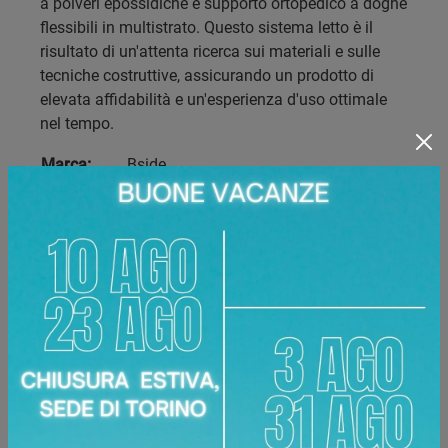
a polveri epossidiche e supporto ortopedico a doghe
flessibili in multistrato. Questo sistema letto è il
risultato di un'attenta ricerca sui materiali e sulle
tecniche costruttive, assicurando un prodotto di
elevata affidabilità e un'esperienza d'uso ottimale
nel tempo.
Marca:
Bside
Categoria:
Letto
Legno stagionato, Agglomerato in
classe E1, Poliuretano espanso
Materiale:
indeformabile, Tessuto, Pelle, Ecopelle,
Acciaio verniciato, Multistrato
Dimensioni:
90-130 x 200-210 x 86 cm
Disponibile presso:
Area Arredamenti
Corso Racconigi, 134
,
Torino
Zone servite:
Torino Torinese, Chieri, Chivasso,
Ciriè, Collegno, Moncalieri, Settimo Torinese...