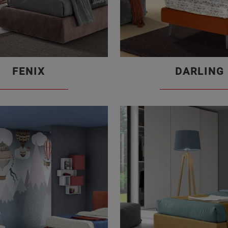
FENIX
DARLING