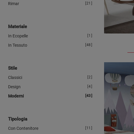
Rimar
21
Materiale
In Ecopelle
1
In Tessuto
48
Stile
Classici
2
Design
4
Moderni
43
Tipologia
Con Contenitore
11