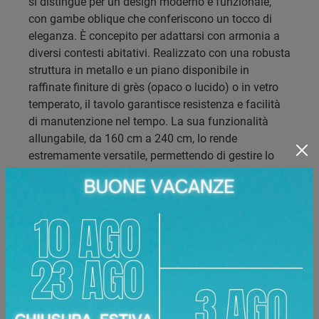
si distingue per un design moderno e funzionale,
con gambe oblique che conferiscono un tocco di
eleganza. È concepito per adattarsi con armonia a
diversi contesti abitativi. Realizzato con una robusta
struttura in metallo e un piano disponibile in
raffinate finiture di grès (opaco o lucido) o in vetro
temperato, il tavolo garantisce resistenza e facilità
di manutenzione nel tempo. La sua funzionalità
allungabile, da 160 cm a 240 cm, lo rende
estremamente versatile, permettendo di gestire lo
spazio con flessibilità per ogni esigenza,
garantendo sempre il massimo comfort. Siamo
orgogliosi di offrire una garanzia estesa e
un'assistenza post-vendita dedicata, assicurando la
massima tranquillità e la longevità del tuo
investimento nel tempo. La cura del cliente è al
centro del nostro servizio.
Marca:
Target Point