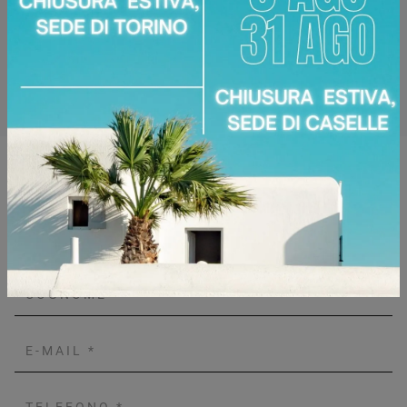
Dimensioni:
160 cm (lunghezza iniziale)
Disponibile presso:
Area Arredamenti
Corso Racconigi, 134
,
Torino
Zone servite:
Torino Torinese, Chieri, Chivasso,
Ciriè, Collegno, Moncalieri, Settimo Torinese...
Richiedi Maggiori Informazioni