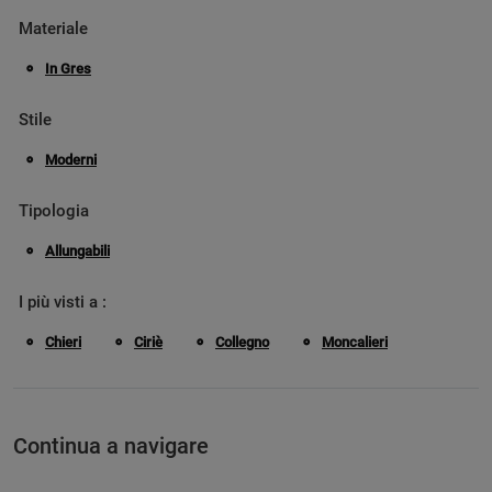
Materiale
In Gres
Stile
Moderni
Tipologia
Allungabili
I più visti a :
Chieri
Ciriè
Collegno
Moncalieri
Continua a navigare