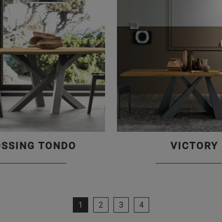
SSING TONDO
VICTORY
1
2
3
4