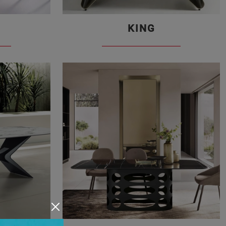
0
KING