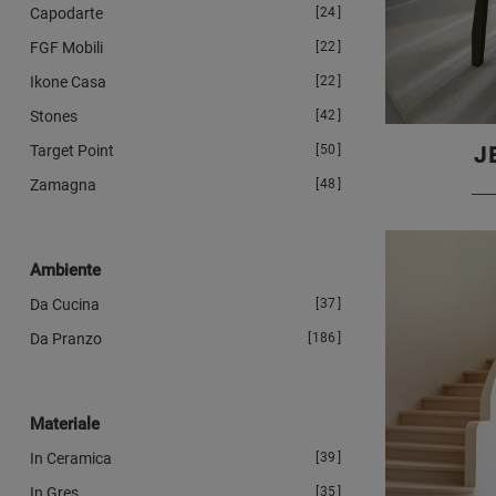
Capodarte
24
FGF Mobili
22
Ikone Casa
22
Stones
42
Target Point
50
J
Zamagna
48
Ambiente
Da Cucina
37
Da Pranzo
186
Materiale
In Ceramica
39
In Gres
35