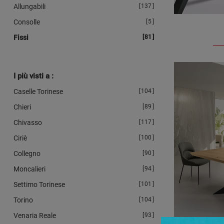
Allungabili
137
Consolle
5
Fissi
81
I più visti a :
Caselle Torinese
104
Chieri
89
Chivasso
117
Ciriè
100
Collegno
90
Moncalieri
94
Settimo Torinese
101
Torino
104
Venaria Reale
93