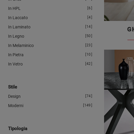
In HPL
6
In Laccato
4
In Laminato
14
G
In Legno
50
In Melaminico
23
In Pietra
10
In Vetro
42
Stile
Design
74
Moderni
149
Tipologia