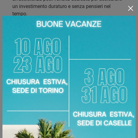
un investimento duraturo e senza pensieri nel
tempo.
Marca:
Stones
Disponibile presso:
Area Arredamenti
Corso Racconigi, 134
,
Torino
Zone servite:
Torino Torinese, Chieri, Chivasso,
Ciriè, Collegno, Moncalieri, Settimo Torinese...
Richiedi Maggiori Informazioni