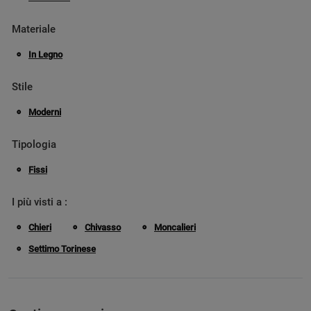
Materiale
In Legno
Stile
Moderni
Tipologia
Fissi
I più visti a :
Chieri
Chivasso
Moncalieri
Settimo Torinese