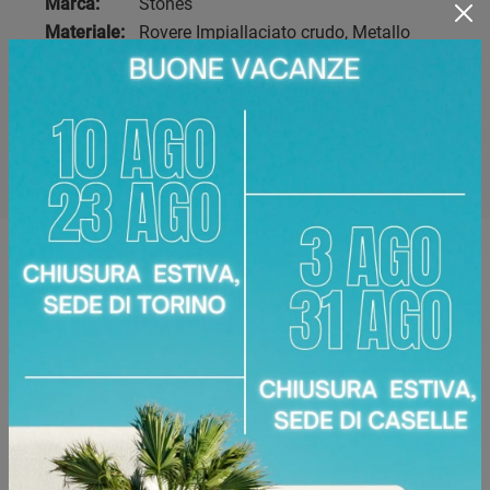
Marca:
Stones
Materiale:
Rovere Impiallaciato crudo, Metallo
Dimensioni:
130 x 130 x 76 cm
Disponibile presso:
Area Arredamenti
Corso Racconigi, 134
,
Torino
Zone servite:
Torino Torinese, Chieri, Chivasso,
Ciriè, Collegno, Moncalieri, Settimo Torinese...
Richiedi Maggiori Informazioni