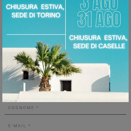
Ceramica (piano), Ceramica ossido nero,
Materiale:
Ceramica pietra Savoia grigio
bocciardata
Disponibile presso:
Area Arredamenti
Corso Racconigi, 134
,
Torino
Zone servite:
Torino Torinese, Chieri, Chivasso,
Ciriè, Collegno, Moncalieri, Settimo Torinese...
Richiedi Maggiori Informazioni