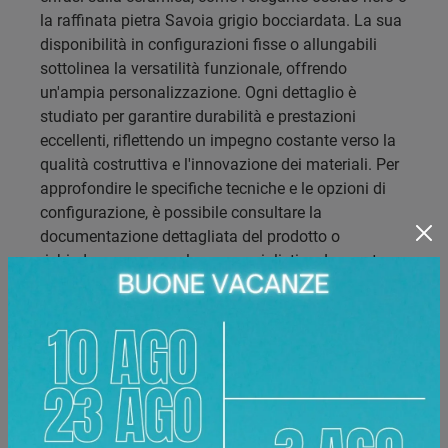
la raffinata pietra Savoia grigio bocciardata. La sua
disponibilità in configurazioni fisse o allungabili
sottolinea la versatilità funzionale, offrendo
un'ampia personalizzazione. Ogni dettaglio è
studiato per garantire durabilità e prestazioni
eccellenti, riflettendo un impegno costante verso la
qualità costruttiva e l'innovazione dei materiali. Per
approfondire le specifiche tecniche e le opzioni di
configurazione, è possibile consultare la
documentazione dettagliata del prodotto o
richiedere una consulenza specialistica. La nostra
priorità è offrire soluzioni d'arredo che soddisfino gli
standard più elevati in termini di design e
funzionalità.
Marca:
Zamagna
Categoria:
Tavolo
Metallo verniciato (basamento),