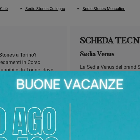
Ciriè
Sedie Stones Collegno
Sedie Stones Moncalieri
SCHEDA TECN
Sedia Venus
Stones a Torino?
rredamenti in Corso
La Sedia Venus del brand S
iungibile da Torino, dove
design funzionale. Progettat
e ricevere consulenza.
presenta una costruzione ro
 sedia Venus?
garantendo così una notevo
 marchio Stones,
semplificata. La sua leggerez
i arredamento. Le sedie
rendono una soluzione versa
ura per durabilità e
adattandosi con discrezione
componente è studiato per o
tempo. L'investimento in qu
ella sedia Venus presso
duraturo, grazie alla qualit