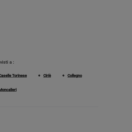
visti a :
Caselle Torinese
Ciriè
Collegno
Moncalieri