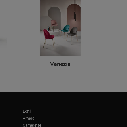
Venezia
Letti
Armadi
Camerette