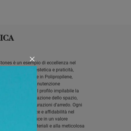
ICA
tones è un esempio di eccellenza nel
a per coniugare estetica e praticità,
busta interamente in Polipropilene,
le durabilità e manutenzione
za strutturale e il profilo impilabile la
tile per l'ottimizzazione dello spazio,
 a diverse configurazioni d'arredo. Ogni
ffrire performance e affidabilità nel
esta sedia si traduce in un valore
à intrinseca dei materiali e alla meticolosa