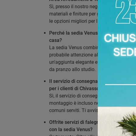
Sì, presso il nostro negozio a Torino puoi
materiali e finiture per gli arredi. Il nostr
le opzioni migliori per la tua sedia Venus
Perché la sedia Venus di Stones è una b
casa?
La sedia Venus combina il design distin
probabile attenzione al comfort e alla qu
un'aggiunta elegante e funzionale a qual
da pranzo allo studio.
Il servizio di consegna e montaggio del
per i clienti di Chivasso?
Sì, il servizio di consegna è gestito con p
montaggio è incluso nel prezzo per i client
comuni serviti. Ti avviseremo con preavvis
Offrite servizi di falegnameria su misur
con la sedia Venus?