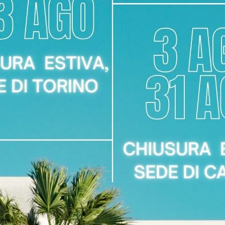
lavorazione.
 visionare i campioni di
o team ti aiuterà a scegliere
Marca:
Stones
.
Materiale:
Polipropilene
Dimensioni:
52.5 x 55 x 81
uona scelta per la mia
Nero (per seduta
Colore:
colori disponibi
tivo di Stones con una
Disponibile presso:
Area A
alità, rendendola
Zone servite:
Torino Torines
siasi ambiente, dalla sala
Moncalieri, Settimo Torinese
la sedia Venus è incluso
ersonale interno e il
i di Chivasso e tutti i
o sull'orario di arrivo.
a per completare l'arredo