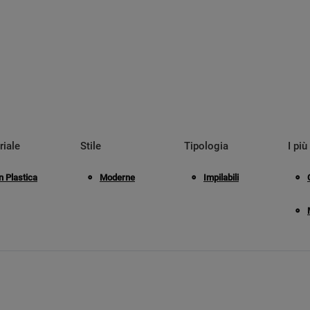
riale
Stile
Tipologia
I più 
n Plastica
Moderne
Impilabili