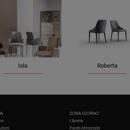
Isla
Roberta
DA
ZONA GIORNO
mo
Librerie
azioni
Pareti Attrezzate