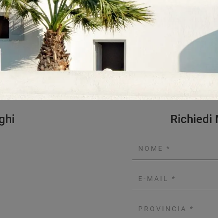
rodotti come la sedia
meria per realizzare mobili
razione con il tuo
ghi
Richiedi