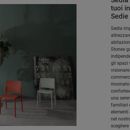
Sedia 
tuoi i
Sedie
Sedia imp
attrezzar
abitazion
Stones ga
indipende
gli spazi
visionare
commercio
rinomato
confortev
una seren
familiari
elementi 
nel nostr
scegliere