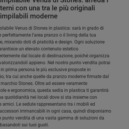
impilabile Venus di Stones: arreda i
nterni con una tra le più originali
 impilabili moderne
ilabile Venus di Stones in plastica: sarà in grado di
e perfettamente l'area pranzo o il living della tua
e, mixando doti di praticità e design. Ogni soluzione
rantisce un elevato contenuto estetico
ntemente dal locale di destinazione, poiché organizza
 valorizzandoli appieno. Nel nostro punto vendita potrai
 in prima persona le più esclusive proposte in
, tra cui anche quelle da pranzo moderne firmate dal
 marchio Stones. Oltre ad essere veramente
ole e ergonomica, questa sedia in plastica ti garantirà
a quotidianità nei locali dove si sta insieme con
 e amici. Le sedute rappresentano tra i mobili ed
accessori immancabili in ogni casa, quindi disponiamo
o punto vendita di una vasta gamma di soluzioni da
 basandoti sui tuoi gusti.