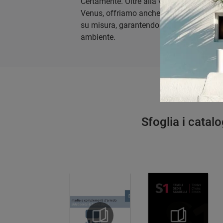
Certamente. Oltre alla vasta gamma di p
Venus, offriamo anche servizi di falegna
su misura, garantendo una perfetta integ
ambiente.
Sfoglia i catalo