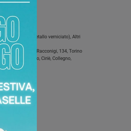
 cm
 e struttura in metallo verniciato), Altri
li
rredamenti
Corso Racconigi, 134
,
Torino
e, Chieri, Chivasso, Ciriè, Collegno,
...