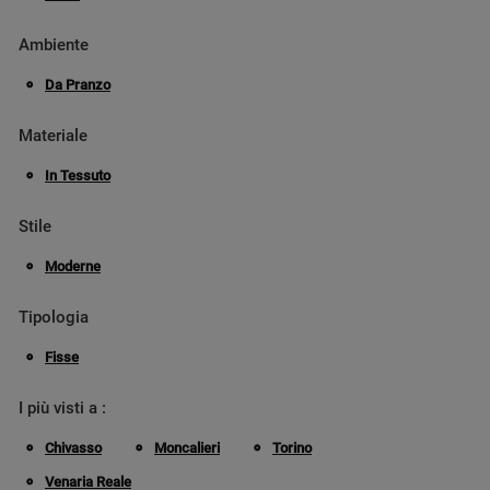
Ambiente
Da Pranzo
Materiale
In Tessuto
Stile
Moderne
Tipologia
Fisse
I più visti a :
Chivasso
Moncalieri
Torino
Venaria Reale