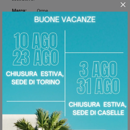
Marca:
Orme
Dimensioni:
50 x 50 x 74 cm
Disponibile presso:
Area Arredamenti
Corso Racconigi, 134
,
Torino
Zone servite:
Torino Torinese, Chieri, Chivasso,
Ciriè, Collegno, Moncalieri, Settimo Torinese...
Richiedi Maggiori Informazioni