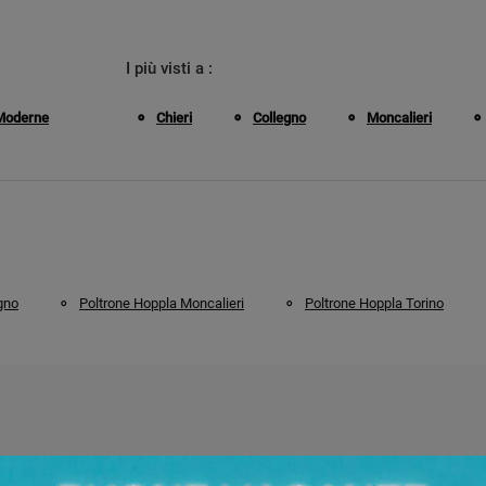
I più visti a :
Moderne
Chieri
Collegno
Moncalieri
gno
Poltrone Hoppla Moncalieri
Poltrone Hoppla Torino
Hoppla a Torino?