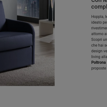
Con le
comple
Hoppla, l
ideato pe
rivestime
attorno a
Scopri un
che hai 
design ve
living al
Poltrona 
proposte