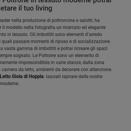
 Poltrone in tessuto moderne potrai
tare il tuo living
eader nella produzione di poltroncine e salotti, ha
r il modello nella fotografia un ricercato ed elegante
nto in tessuto. Gli imbottiti sono elementi d’arredo
i quali passare momenti di riposo e di socializzazione.
a vasta gamma di imbottiti e potrai ricreare gli spazi
sempre sognato. Le Poltrone sono un elemento di
ramente imprescindibile in varie stanze, dalla zona
la camera da letto, ambienti da decorare con attenzione.
Letto Gioia di Hoppla
: lasciati ispirare dalle nostre
 moderne.