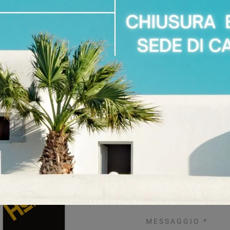
io.
ghi
Richiedi