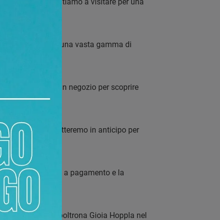
 a Torino. Ti invitiamo a visitare per una
dard e scegliere tra una vasta gamma di
 nostro personale in negozio per scoprire
 interno. Ti contatteremo in anticipo per
utenzione periodica a pagamento e la
 a visualizzare la poltrona Gioia Hoppla nel