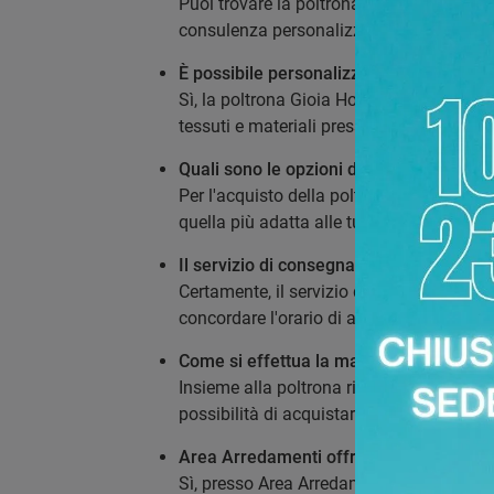
Puoi trovare la poltrona Gioia Hoppla pr
consulenza personalizzata.
È possibile personalizzare le dimensioni
Sì, la poltrona Gioia Hoppla è personaliz
tessuti e materiali presso la nostra mate
Quali sono le opzioni di pagamento ratei
Per l'acquisto della poltrona Hoppla Gioi
quella più adatta alle tue esigenze.
Il servizio di consegna e montaggio dell
Certamente, il servizio di consegna e mon
concordare l'orario di arrivo a Ciriè.
Come si effettua la manutenzione della 
Insieme alla poltrona riceverai un manu
possibilità di acquistare pezzi di ricambi
Area Arredamenti offre servizi di proge
Sì, presso Area Arredamenti a Torino, puo