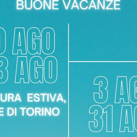
esso il nostro showroom Area Arredamenti in Corso Racconigi, 134
 o il rivestimento della poltrona Gioia Hoppla?
zabile. Offriamo la possibilità di modificare le dimensioni stan
rioteca.
zzato per l'acquisto della poltrona Hoppla Gioia?
a, offriamo diverse formule di pagamento rateizzato. Contatta il
a poltrona Gioia Hoppla è disponibile a Ciriè?
taggio della poltrona è incluso nel prezzo e gestito da personale
poltrona Gioia Hoppla per garantirne la durata?
ale di manutenzione dettagliato. Offriamo anche servizi di man
o.
ttazione 3D per la poltrona Gioia Hoppla a Torino?
i usufruire del nostro servizio di progettazione 3D. Ti aiuteremo