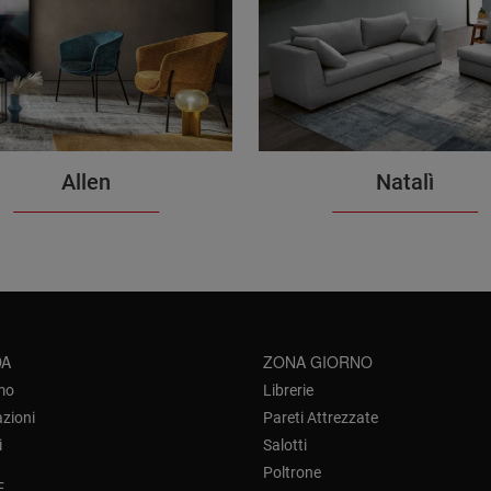
Allen
Natalì
DA
ZONA GIORNO
mo
Librerie
azioni
Pareti Attrezzate
i
Salotti
Poltrone
E