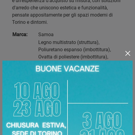
e un'esperienza d'acquisto su misura, con soluzioni
d'arredo che uniscono estetica e funzionalità,
pensate appositamente per gli spazi moderni di
Torino e dintorni.
Marca:
Samoa
Legno multistrato (struttura),
Poliuretano espanso (imbottitura),
Ovatta di poliestere (imbottitura),
Tessuto (rivestimento, sfoderabile),
Materiale:
Ecopelle (rivestimento, non
sfoderabile), Legno (piedini Log: wengè,
noce, naturale), Metallo (piedini Basic:
cromo, polvere)
Dimensioni:
74 x 80 x 89 cm
Altezza
44 cm
seduta:
Disponibile presso:
Area Arredamenti
Corso Racconigi, 134
,
Torino