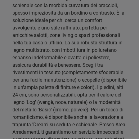
schienale con la morbida curvatura dei braccioli,
spesso impreziosita da un bordino a contrasto. È la
soluzione ideale per chi cerca un comfort
avvolgente e uno stile raffinato, perfetta per
arricchire salotti, zone living o spazi professionali
nella tua casa o ufficio. La sua robusta struttura in
legno multistrato, con imbottitura in poliuretano
espanso indeformabile e ovatta di poliestere,
assicura durabilità e benessere. Scegli tra
rivestimenti in tessuto (completamente sfoderabile
per una facile manutenzione) o ecopelle (disponibile
in un'ampia palette di finiture e colori). I piedini, alti
24 cm, sono personalizzabili: opta per il calore del
legno 'Log' (wengè, noce, naturale) o la modernità
del metallo 'Basic' (cromo, polvere). Per un tocco di
romanticismo, è disponibile anche la lavorazione a
trapunta 'Dream' su seduta e schienale. Presso Area
Arredamenti, ti garantiamo un servizio impeccabile