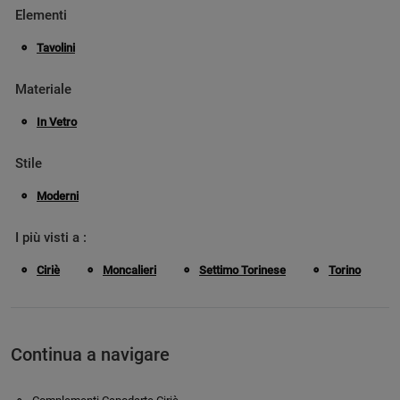
Elementi
Tavolini
Materiale
In Vetro
Stile
Moderni
I più visti a :
Ciriè
Moncalieri
Settimo Torinese
Torino
Continua a navigare