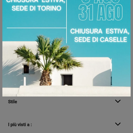
AZZERA FILTRI
Marca
Elementi
Materiale
Stile
I più visti a :