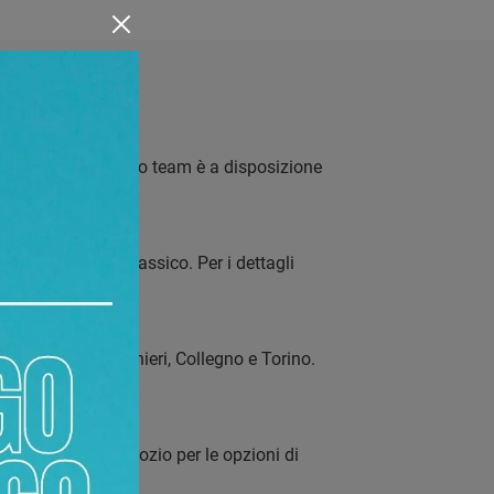
 a Torino. Il nostro team è a disposizione
tile moderno o classico. Per i dettagli
re comuni come Chieri, Collegno e Torino.
a chiedere in negozio per le opzioni di