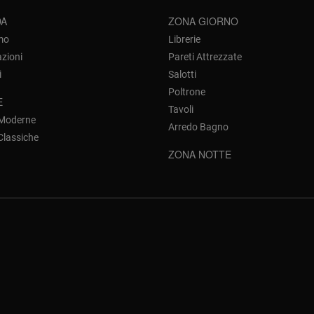
DA
ZONA GIORNO
mo
Librerie
azioni
Pareti Attrezzate
i
Salotti
Poltrone
E
Tavoli
 Moderne
Arredo Bagno
Classiche
ZONA NOTTE