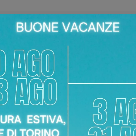
 di Capodarte a Torino?
wn di Capodarte presso Area Arredamenti in Corso Racconigi, 134
 dello Specchio Crown?
ue per il suo design unico, perfetto per arricchire ambienti con s
vitiamo a visitare il nostro showroom.
e il montaggio dello Specchio Crown a Chieri?
taggio dello Specchio Crown è gestito da personale interno e cop
nche di una pulizia sommaria dell'area di lavoro.
rown o scegliere finiture diverse?
na vasta gamma di campioni di materiali e finiture. Ti invitiamo 
cchio Crown.