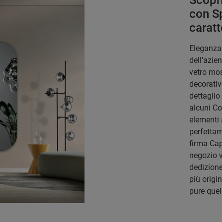
Scopr
con S
caratt
Eleganza 
dell'azie
vetro mos
decorativ
dettaglio
alcuni Co
elementi 
perfettame
firma Cap
negozio v
dedizione
più origi
pure quel