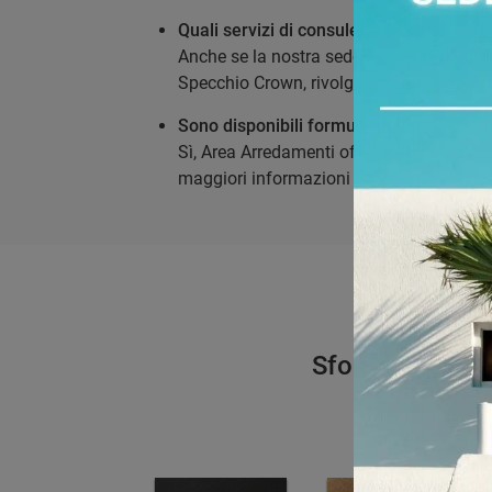
Quali servizi di consulenza offre Area 
Anche se la nostra sede è a Torino, i no
Specchio Crown, rivolgendosi anche a clie
Sono disponibili formule di pagamento r
Sì, Area Arredamenti offre diverse formule
maggiori informazioni e dettagli diretta
Sfoglia i catalo