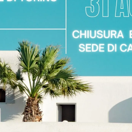
Arredamenti per l'acquisto di complementi d'arredo a Settimo T
stri esperti offrono servizi di progettazione e consulenza per l'
nti da Settimo Torinese. È possibile visionare i campioni di mat
ateizzato per l'acquisto dello Specchio Crown?
 di pagamento rateizzate per facilitare l'acquisto dello Specchio 
mente in negozio.
ghi
Richiedi