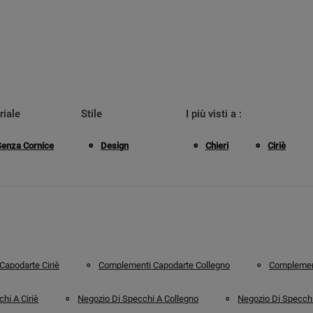
riale
Stile
I più visti a :
Senza Cornice
Design
Chieri
Ciriè
apodarte Ciriè
Complementi Capodarte Collegno
Complement
hi A Ciriè
Negozio Di Specchi A Collegno
Negozio Di Specchi