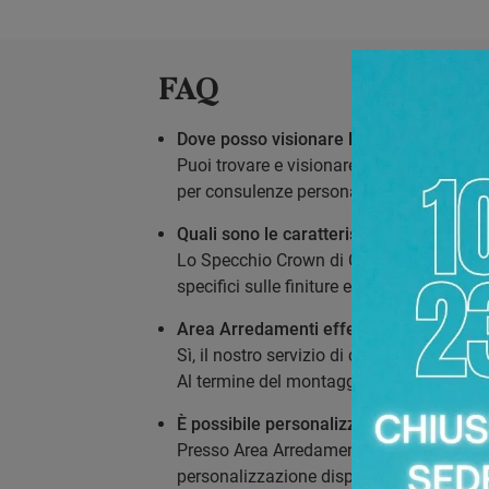
FAQ
Dove posso visionare lo Specchio Crown
Puoi trovare e visionare lo Specchio Cro
per consulenze personalizzate.
Quali sono le caratteristiche di design
Lo Specchio Crown di Capodarte si disting
specifici sulle finiture e l'estetica, ti in
Area Arredamenti effettua la consegna 
Sì, il nostro servizio di consegna e mon
Al termine del montaggio, ci occupiamo a
È possibile personalizzare lo Specchio C
Presso Area Arredamenti puoi visionare u
personalizzazione disponibili per lo Spe