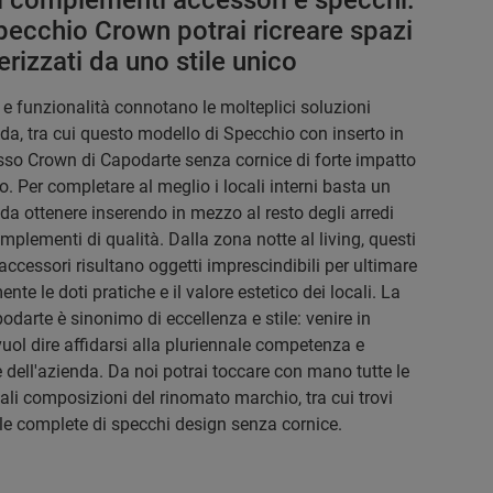
i complementi accessori e specchi:
pecchio Crown potrai ricreare spazi
erizzati da uno stile unico
e funzionalità connotano le molteplici soluzioni
nda, tra cui questo modello di Specchio con inserto in
so Crown di Capodarte senza cornice di forte impatto
o. Per completare al meglio i locali interni basta un
 da ottenere inserendo in mezzo al resto degli arredi
mplementi di qualità. Dalla zona notte al living, questi
accessori risultano oggetti imprescindibili per ultimare
nte le doti pratiche e il valore estetico dei locali. La
odarte è sinonimo di eccellenza e stile: venire in
uol dire affidarsi alla pluriennale competenza e
 dell'azienda. Da noi potrai toccare con mano tutte le
nali composizioni del rinomato marchio, tra cui trovi
le complete di specchi design senza cornice.