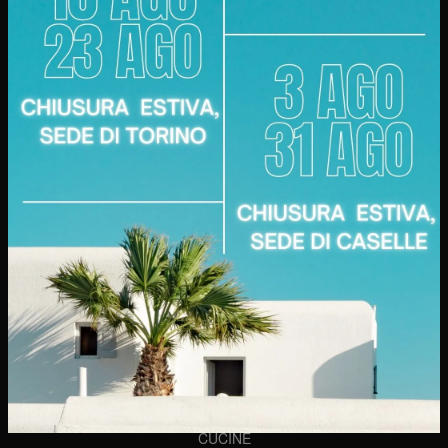
Punto Vendita
Corso Racconigi, 134
10141 - Torino (TO)
Tel.
+39 011-377191
Fabbrica e Punto Vendita
Via delle Fabbriche, 20
10072 - Caselle (TO)
Tel.
+39 011-8170952
AZIENDA
Chi Siamo
Realizzazioni
Contatti
CUCINE