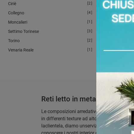
Ciriè
2
Collegno
4
Moncalieri
1
Settimo Torinese
3
Torino
2
Venaria Reale
1
Reti letto in metallo
Le composizioni arredative completano gli am
in differenti texture ad alto contenuto estetic
laclientela, diamo unservizio di assistenza n
conoscere i nostri interior designers, sfrutta