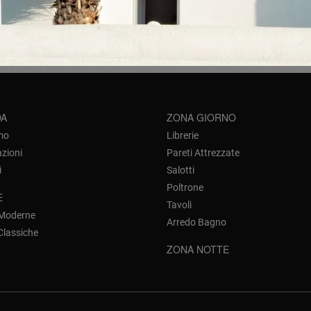
re belle e resistenti, non lasciarti sfuggire l'opportunità di farci v
DA
ZONA GIORNO
mo
Librerie
azioni
Pareti Attrezzate
i
Salotti
Poltrone
E
Tavoli
 Moderne
Arredo Bagno
Classiche
ZONA NOTTE