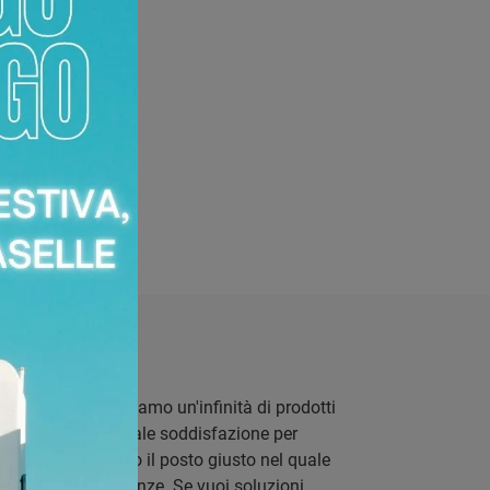
redamenti. Proponiamo un'infinità di prodotti
 di assicurare la totale soddisfazione per
stallazione. Siamo il posto giusto nel quale
icono alle tue esigenze. Se vuoi soluzioni