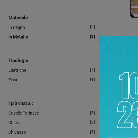
Materiale
In Legno
2
In Metallo
3
Tipologia
Elettriche
1
Fisse
4
I più visti a :
Caselle Torinese
2
Chieri
2
Chivasso
3