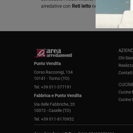
arredative con
Reti letto
nelle differenti textu
AZIEN
Chi Sia
Punto Vendita
Realizz
Corso Racconigi, 134
Contatt
10141 - Torino (TO)
CUCIN
Tel.
+39 011-377191
Cucine
Fabbrica e Punto Vendita
Cucine 
Via delle Fabbriche, 20
10072 - Caselle (TO)
Tel.
+39 011-8170952