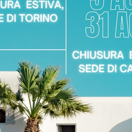
bienti interni, per tale ragione occorre valutare con cura gli ar
o, tra cui trovi anche molteplici Reti letto
in metallo
. Con il fine
ell'arredamento, con la verifica delle misure e con consegna e in
re spunti riguardo i nuovi trend e scegliere quali materiali si add