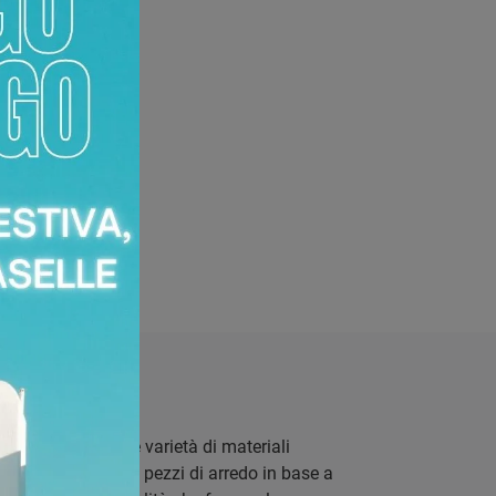
LARE
niamo di una grande varietà di materiali
igliabile scegliere i pezzi di arredo in base a