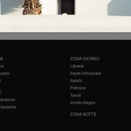
della disponibilità dei nostri consulenti puoi trovare le composi
assiche
ad angolo
. Noi lavoriamo instancabilmente per realizzar
, anche salvaspazio e realizzabili su misura.
DA
ZONA GIORNO
mo
Librerie
azioni
Pareti Attrezzate
i
Salotti
Poltrone
E
Tavoli
 Moderne
Arredo Bagno
Classiche
ZONA NOTTE