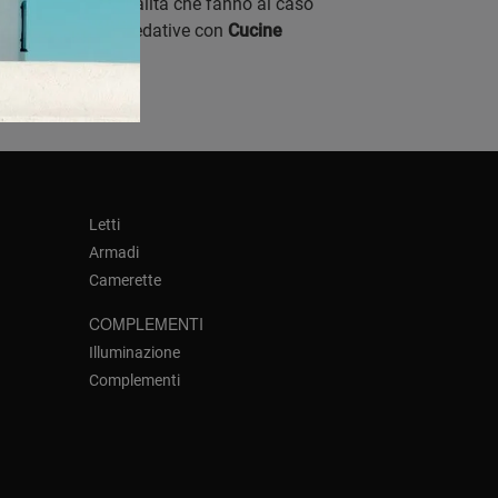
zioni di ottima qualità che fanno al caso
e composizioni arredative con
Cucine
Letti
Armadi
Camerette
COMPLEMENTI
Illuminazione
Complementi