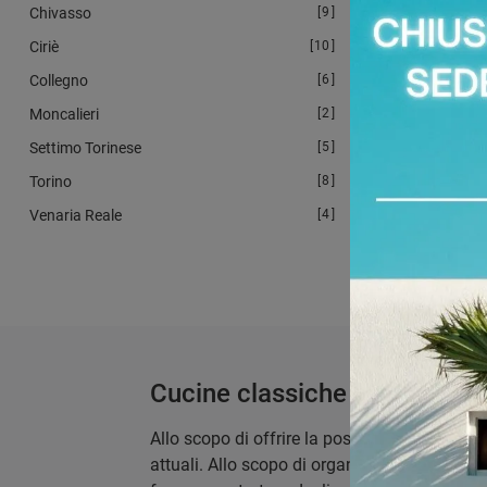
Chivasso
9
Ciriè
10
Collegno
6
GRA
Moncalieri
2
Settimo Torinese
5
Torino
8
Venaria Reale
4
Cucine classiche ad angolo
Allo scopo di offrire la possibilità di ricrea
attuali. Allo scopo di organizzare al meglio gl