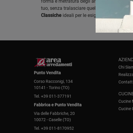
forma e metratura degli ambienti. Per merito 
tuo, senza tralasciare quelle con Cucine Cl
Classiche
ideali per le esigenze di ciascuno
AZIEN
Chi Sia
Punto Vendita
Realizz
Corso Racconigi, 134
Contatt
10141 - Torino (TO)
CUCIN
Tel.
+39 011-377191
Cucine
Fabbrica e Punto Vendita
Cucine 
Via delle Fabbriche, 20
10072 - Caselle (TO)
Tel.
+39 011-8170952