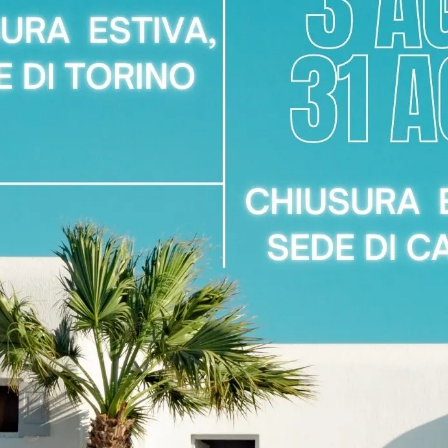
CE ANGOLARE
AUREA ANGO
re un'ambientazione perfetta per te negli spazi disponibili, dispo
i edifici abitativi, soprattutto se occupano spazi ristretti, è cons