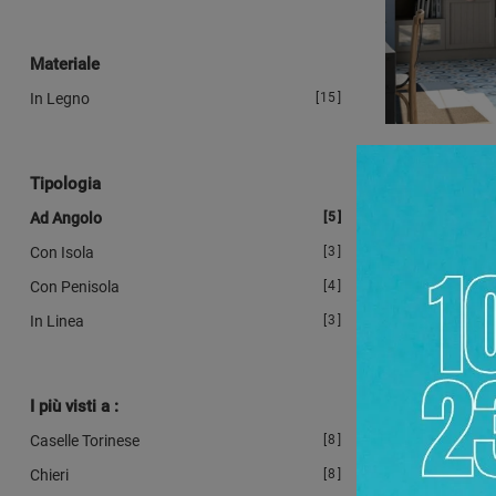
Materiale
In Legno
15
CONTE
Tipologia
Ad Angolo
5
Con Isola
3
Con Penisola
4
In Linea
3
I più visti a :
Caselle Torinese
8
Chieri
8