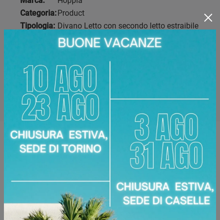
Marca:
Hoppla
Categoria:
Product
Tipologia:
Divano Letto con secondo letto estraibile
Stile:
Moderno e essenziale
Disponibile presso:
Area Arredamenti
Corso Racconigi, 134
,
Torino
Zone servite:
Caselle Torinese, Chieri, Chivasso,
Cirié, Collegno, Moncalieri, Settimo Torinese, Torino,
Venaria Reale
Richiedi Maggiori Informazioni