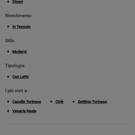
Divani
Rivestimento
In Tessuto
Stile
Moderni
Tipologia
Con Letto
I più visti a :
Caselle Torinese
Ciriè
Settimo Torinese
Venaria Reale