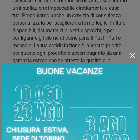
Chivasso, e in tutti i comuni circostanti, assicurando
un'installazione impeccabile direttamente a casa
tua. Proponiamo anche un servizio di consulenza
personalizzata per scegliere tra le molteplici finiture
disponibili, dai materici ai vetri e specchi, e per
configurare gli elementi come pensili Push–Pull e
mensole. La tua soddisfazione è la nostra priorità,
per questo ogni prodotto è accompagnato da una
garanzia estesa che ne attesta la qualità e la
durabilità nel tempo. Contattaci per scoprire come
possiamo trasformare il tuo spazio con stile e
sicurezza.
Marca:
Orme
Categoria:
Parete Attrezzata
Materiale:
Materico Ossidato, Melaminico Grigio
Dimensioni:
300 x 25 x 165 cm
Disponibile presso:
Area Arredamenti
Corso Racconigi, 134
,
Torino