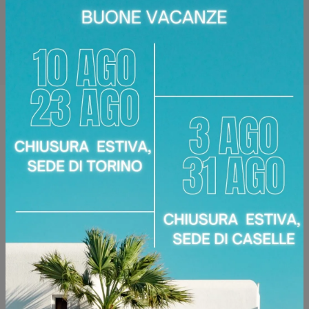
Disponibile presso:
Area Arredamenti
Corso Racconigi, 134
,
Torino
Zone servite:
Torino Torinese, Chieri, Chivasso,
Ciriè, Collegno, Moncalieri, Settimo Torinese...
Richiedi Maggiori Informazioni