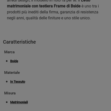
arredi design, il modello in foto fa per te. Il
Letto
matrimoniale con testiera Frame di Bside
è uno tra i
prodotti più inediti della firma, garanzia di resistenza
negli anni, qualità delle finiture e uno stile unico.
Caratteristiche
Marca
Bside
Materiale
In Tessuto
Misura
Matrimoniali