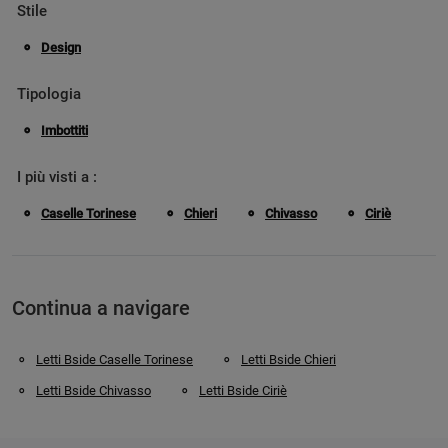
Stile
Design
Tipologia
Imbottiti
I più visti a :
Caselle Torinese
Chieri
Chivasso
Ciriè
Continua a navigare
Letti Bside Caselle Torinese
Letti Bside Chieri
Letti Bside Chivasso
Letti Bside Ciriè