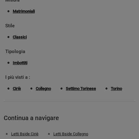
Matrimoniali
Stile
Classici
Tipologia
Imbottiti
I più visti a :
Ciriè
Collegno
Settimo Torinese
Torino
Continua a navigare
Letti Bside Ciriè
Letti Bside Collegno