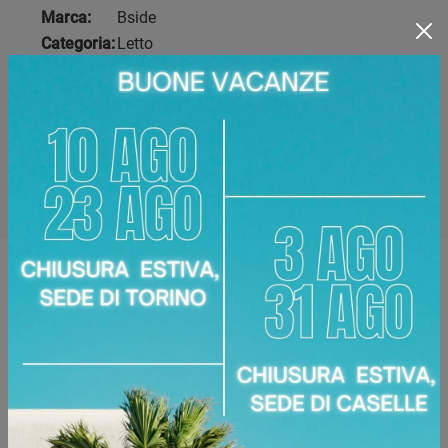
Marca:
Bside
Categoria:
Letto
Legno stagionato, Agglomerato in classe
Materiale:
E1, Tessuto, Ecopelle
Disponibile presso:
Area Arredamenti
Corso Racconigi, 134
,
Torino
Zone servite:
Torino Torinese, Chieri, Chivasso,
Ciriè, Collegno, Moncalieri, Settimo Torinese...
Richiedi Maggiori Informazioni