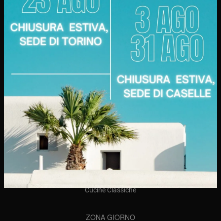
10141 - Torino (TO)
Tel.
+39 011-377191
Fabbrica e Punto Vendita
Via delle Fabbriche, 20
10072 - Caselle (TO)
Tel.
+39 011-8170952
AZIENDA
Chi Siamo
Realizzazioni
Contatti
CUCINE
Cucine Moderne
Cucine Classiche
ZONA GIORNO